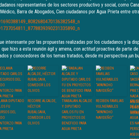
udadanos representantes de los sectores productivo y social, como Cana
 Médico, Barra de Abogados, Cien ciudadanos por Agua Prieta entre otra
ue interesante por las propuestas realizadas por los ciudadanos y la dis
o que hizo a esta reunión ágil y amena, con actitud proactiva de parte d
ados y conocedores de los temas tratados, desde mi perspectiva ¡un 
LAMA DIPUTADO
RECORRE ALCALDE,
TRABAJAN ALCALDE
RECIBEN FAMILIAS
CALIE
LOS FU
HÉCTOR
Y DIPUTADO
VULNERABLES
DE E
URSOS DEL
RUBALCAVA,
CARLOS FU EN
“APAPACHO
IVAN
NDO
COMEDOR LOS
PROYECTOS DE
NAVIDEÑO”
AGUA 
NTERIZO PARA
OLIVOS
BENEFICIO PARA
ES N
A PRIETA
AGUA PRIETA
PERSO
ASEG