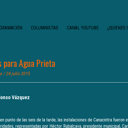
GRAMACIÓN
COLUMNISTAS
CANAL YOUTUBE
¿QUIENES
s para Agua Prieta
s
/ 24 julio 2015
Alonso Vázquez
 en punto de las seis de la tarde, las instalaciones de Canacintra fueron
oridades, representadas por Héctor Rubalcava, presidente municipal, Carl