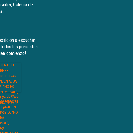
cintra, Colegio de
s.
posición a escuchar
e todos los presentes.
buen comienzo!
NTE EL CASO
X SACERDOTE
 BERNAL EN
PRIETA, “NO
ADA
NAL”,
URA