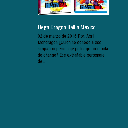
Llega Dragon Ball a México
02 de marzo de 2016 Por: Abril
Mondragón ¿Quién no conoce a ese
simpático personaje pelinegro con cola
de chango? Ese extrañable personaje
de...