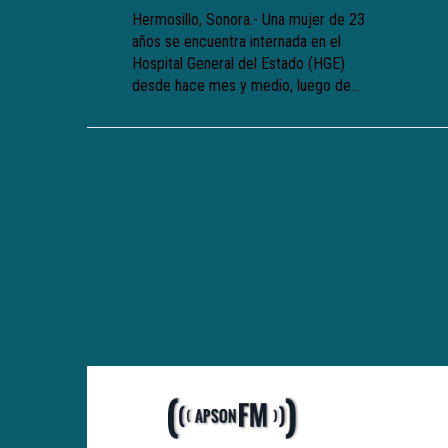
Hermosillo, Sonora.- Una mujer de 23
años se encuentra internada en el
Hospital General del Estado (HGE)
desde hace mes y medio, luego de...