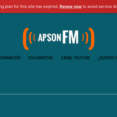
g plan for this site has expired.
Renew now
to avoid service di
GRAMACIÓN
COLUMNISTAS
CANAL YOUTUBE
¿QUIENES