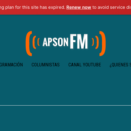
ng plan for this site has expired.
Renew now
to avoid service di
GRAMACIÓN
COLUMNISTAS
CANAL YOUTUBE
¿QUIENES