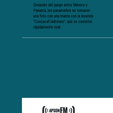
Después del juego entre México y
Panamá, los panameños se tomaron
una foto con una manta con la leyenda
“Concacaf ladrones”, que se convirtió
rápidamente viral...