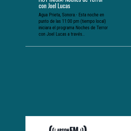
con Joel Lucas
Agua Prieta, Sonora.- Esta noche en
punto de las 11:00 pm (tiempo local)
iniciara el programa Noches de Terror
con Joel Lucas a través...