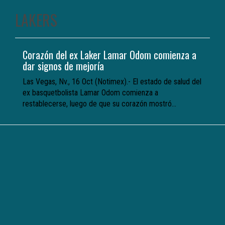
LAKERS
Corazón del ex Laker Lamar Odom comienza a
dar signos de mejoría
Las Vegas, Nv., 16 Oct (Notimex).- El estado de salud del
ex basquetbolista Lamar Odom comienza a
restablecerse, luego de que su corazón mostró...