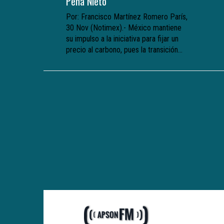
Peña Nieto
Por: Francisco Martínez Romero París,
30 Nov (Notimex).- México mantiene
su impulso a la iniciativa para fijar un
precio al carbono, pues la transición...