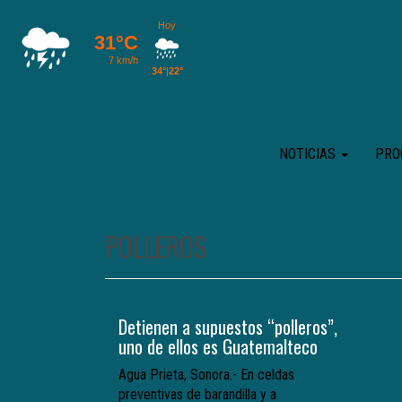
NOTICIAS
PRO
POLLEROS
Detienen a supuestos “polleros”,
uno de ellos es Guatemalteco
Agua Prieta, Sonora.- En celdas
preventivas de barandilla y a