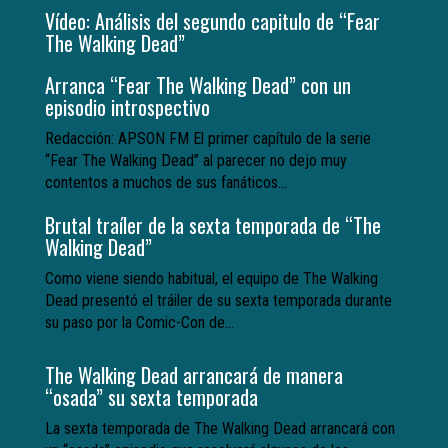
Vídeo: Análisis del segundo capitulo de “Fear
The Walking Dead”
Arranca “Fear The Walking Dead” con un
episodio introspectivo
Redacción: APSON FM El primer capítulo de la serie
“Fear The Walking Dead” al parecer no dejo muy
contentos a muchos de sus fanáticos...
Brutal traíler de la sexta temporada de “The
Walking Dead”
Como viene siendo habitual, el equipo de The Walking
Dead presentó el tráiler de su sexta temporada durante
su paso por la Comic-Con de...
The Walking Dead arrancará de manera
“osada” su sexta temporada
La sexta temporada de The Walking Dead arrancará con