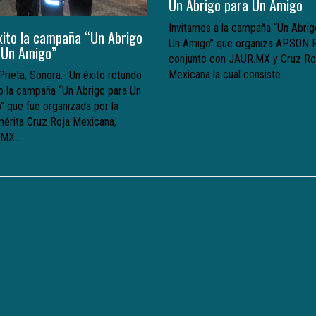
Un Abrigo para Un Amigo
Invitamos a la campaña “Un Abrig
xito la campaña “Un Abrigo
Un Amigo” que organiza APSON 
 Un Amigo”
conjunto con JAUR.MX y Cruz Ro
Mexicana la cual consiste...
rieta, Sonora.- Un éxito rotundo
to la campaña “Un Abrigo para Un
” que fue organizada por la
érita Cruz Roja Mexicana,
MX...