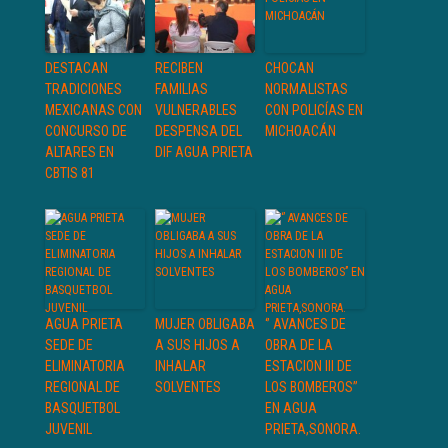
DESTACAN
RECIBEN
CHOCAN
TRADICIONES
FAMILIAS
NORMALISTAS
MEXICANAS CON
VULNERABLES
CON POLICÍAS EN
CONCURSO DE
DESPENSA DEL
MICHOACÁN
ALTARES EN
DIF AGUA PRIETA
CBTIS 81
AGUA PRIETA
MUJER OBLIGABA
‘’ AVANCES DE
SEDE DE
A SUS HIJOS A
OBRA DE LA
ELIMINATORIA
INHALAR
ESTACION III DE
REGIONAL DE
SOLVENTES
LOS BOMBEROS’’
BASQUETBOL
EN AGUA
JUVENIL
PRIETA,SONORA.