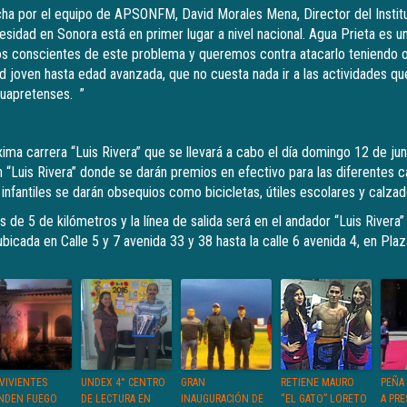
cha por el equipo de APSONFM, David Morales Mena, Director del Institu
esidad en Sonora está en primer lugar a nivel nacional. Agua Prieta es u
os conscientes de este problema y queremos contra atacarlo teniendo o
 joven hasta edad avanzada, que no cuesta nada ir a las actividades que
guapretenses. ”
óxima carrera “Luis Rivera” que se llevará a cabo el día domingo 12 de juni
n “Luis Rivera” donde se darán premios en efectivo para las diferentes c
 infantiles se darán obsequios como bicicletas, útiles escolares y calza
s de 5 de kilómetros y la línea de salida será en el andador “Luis Rivera”
bicada en Calle 5 y 7 avenida 33 y 38 hasta la calle 6 avenida 4, en Pla
VIVIENTES
UNDEX 4° CENTRO
GRAN
RETIENE MAURO
PEÑA 
NDEN FUEGO
DE LECTURA EN
INAUGURACIÓN DE
“EL GATO” LORETO
A PRE