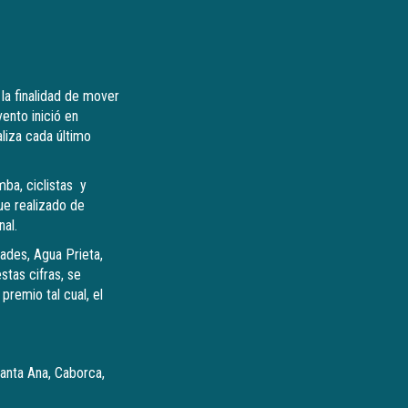
 la finalidad de mover
vento inició en
liza cada último
mba, ciclistas y
ue realizado de
nal.
ades, Agua Prieta,
stas cifras, se
remio tal cual, el
Santa Ana, Caborca,