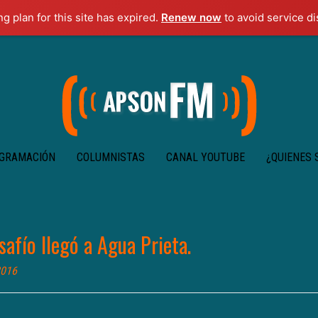
ng plan for this site has expired.
Renew now
to avoid service di
GRAMACIÓN
COLUMNISTAS
CANAL YOUTUBE
¿QUIENES
esafío llegó a Agua Prieta.
2016