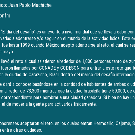
tico: Juan Pablo Machiche
sonfm
“El día del desafío” es un evento a nivel mundial que se lleva a cabo con
varlas a adentrarse y/o seguir en el mundo de la actividad física. Este e
fue hasta 1999 cuando México aceptó adentrarse al reto, el cual se rea
e mayo.
llevó el reto al cual asistieron alrededor de 1,000 personas tanto de zu
e fueron llamadas por CONADE y CODESON para entrar a este reto que f
 la ciudad de Carazinho, Brasil dentro del marco del desafío internacio
se dará a conocer basándose en la cantidad de habitantes de ambas ciud
n al redor de 73,300 mientras que la ciudad brasileña tiene 59,000, de e
 correspondiente para nombrar a una ciudad ganadora. Si bien no hay un p
 el de mover a la gente para activarlos físicamente.
onorenses aceptaron el reto, en los cuales entran Hermosillo, Cajeme, 
 entre otras ciudades.