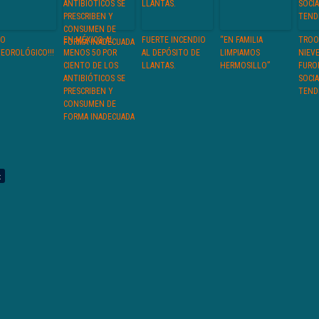
SO
EN MÉXICO AL
FUERTE INCENDIO
“EN FAMILIA
TROO
EOROLÓGICO!!!
MENOS 50 POR
AL DEPÓSITO DE
LIMPIAMOS
NIEV
CIENTO DE LOS
LLANTAS.
HERMOSILLO”
FURO
ANTIBIÓTICOS SE
SOCI
PRESCRIBEN Y
TEND
CONSUMEN DE
FORMA INADECUADA