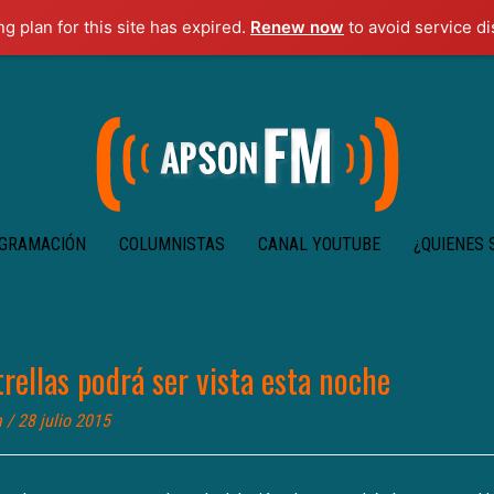
ng plan for this site has expired.
Renew now
to avoid service di
GRAMACIÓN
COLUMNISTAS
CANAL YOUTUBE
¿QUIENES
trellas podrá ser vista esta noche
a
/ 28 julio 2015