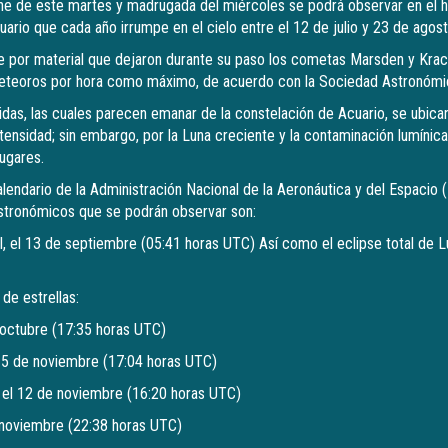
e de este martes y madrugada del miércoles se podrá observar en el hem
uario que cada año irrumpe en el cielo entre el 12 de julio y 23 de agost
ce por material que dejaron durante su paso los cometas Marsden y Krac
eteoros por hora como máximo, de acuerdo con la Sociedad Astronómica
ridas, las cuales parecen emanar de la constelación de Acuario, se ubican
tensidad; sin embargo, por la Luna creciente y la contaminación lumínic
ugares.
lendario de la Administración Nacional de la Aeronáutica y del Espacio 
astronómicos que se podrán observar son:
ol, el 13 de septiembre (05:41 horas UTC) Así como el eclipse total de L
 de estrellas:
e octubre (17:35 horas UTC)
el 5 de noviembre (17:04 horas UTC)
, el 12 de noviembre (16:20 horas UTC)
 noviembre (22:38 horas UTC)