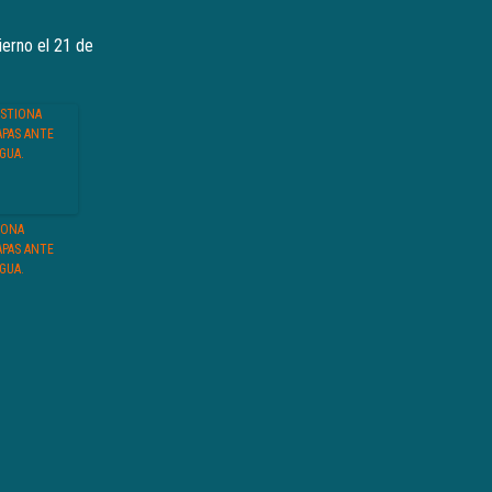
ierno el 21 de
IONA
PAS ANTE
GUA.