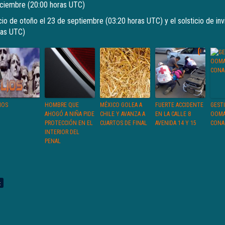
diciembre (20:00 horas UTC)
o de otoño el 23 de septiembre (03:20 horas UTC) y el solsticio de inv
ras UTC)
IOS
HOMBRE QUE
MÉXICO GOLEA A
FUERTE ACCIDENTE
GEST
AHOGÓ A NIÑA PIDE
CHILE Y AVANZA A
EN LA CALLE 8
OOMA
PROTECCIÓN EN EL
CUARTOS DE FINAL
AVENIDA 14 Y 15
CONA
INTERIOR DEL
PENAL