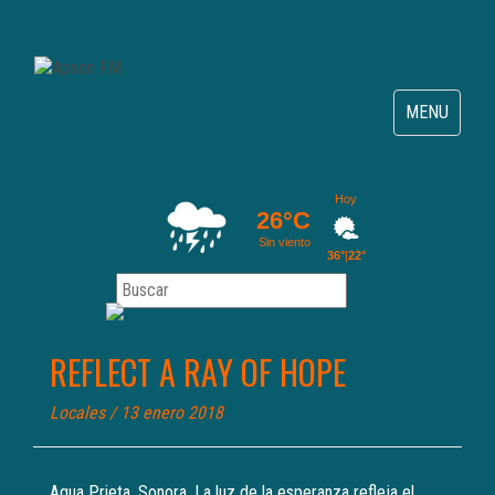
Toggle
MENU
navigation
REFLECT A RAY OF HOPE
Locales
/ 13 enero 2018
Agua Prieta, Sonora. La luz de la esperanza refleja el