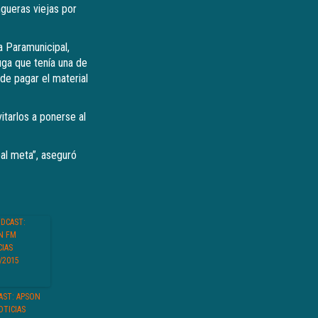
gueras viejas por
la Paramunicipal,
uga que tenía una de
de pagar el material
itarlos a ponerse al
pal meta”, aseguró
AST: APSON
OTICIAS