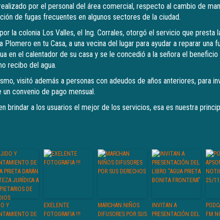
realizado por el personal del área comercial, respecto al cambio de man
ación de fugas frecuentes en algunos sectores de la ciudad.
por la colonia Los Valles, el Ing. Corrales, otorgó el servicio que presta 
 Plomero en tu Casa, a una vecina del lugar para ayudar a reparar una f
a en el calentador de su casa y se le concedió a la señora el beneficio 
o recibo del agua.
nismo, visitó además a personas con adeudos de años anteriores, para inv
de un convenio de pago mensual.
 brindar a los usuarios el mejor de los servicios, esa es nuestra princi
DO Y
EXELENTE
MARCHAN NIÑOS
INVITAN A
PODC
NTAMIENTO DE
FOTOGRAFIA !!!
DIFUSORES POR SUS
PRESENTACIÓN DEL
FM N