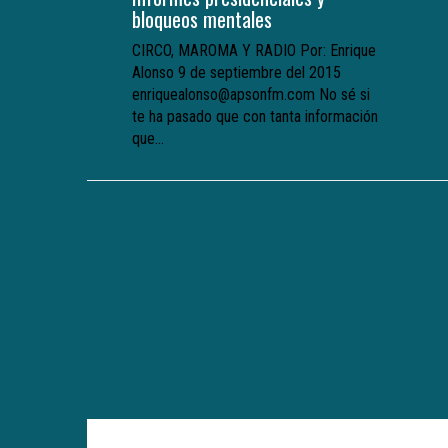
bloqueos mentales
CIRCO, MAROMA Y RADIO Por: Enrique
Alonso 9 de septiembre del 2015
enriquealonso@apsonfm.com No sé si
te ha pasado que con tanta información
que...