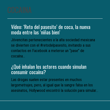
COCAINA
Vídeo: ‘Reto del pasesito’ de coca, la nueva
moda entre las ‘niñas bien’
Jóvencitas pertenecientes a la alta sociedad mexicana
se divierten con el #retodelpasesito, invitando a sus
contactos en Facebook a meterse un “pase” de
cocaína...
¿Qué inhalan los actores cuando simulan
consumir cocaína?
Las drogas suelen estar presentes en muchos
largometrajes, pero, al igual que la sangre falsa en los
asesinatos, Hollywood encontró la solución para simular...