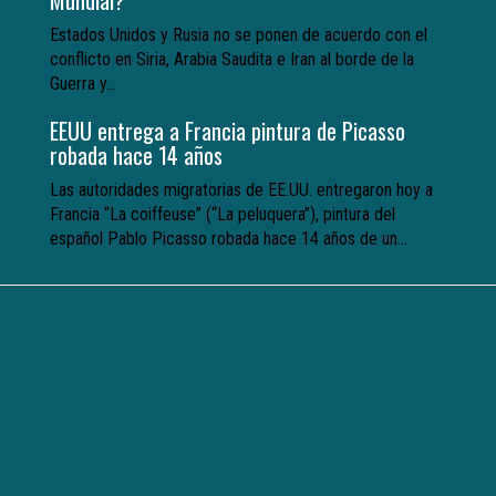
Estados Unidos y Rusia no se ponen de acuerdo con el
conflicto en Siria, Arabia Saudita e Iran al borde de la
Guerra y...
EEUU entrega a Francia pintura de Picasso
robada hace 14 años
Las autoridades migratorias de EE.UU. entregaron hoy a
Francia “La coiffeuse” (“La peluquera”), pintura del
español Pablo Picasso robada hace 14 años de un...