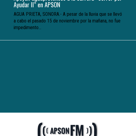
Ayudar II” en APSON
AGUA PRIETA, SONORA.- A pesar de la lluvia que se llevó
a cabo el pasado 15 de noviembre por la mañana, no fue
impedimento...