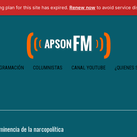
ng plan for this site has expired.
Renew now
to avoid service di
GRAMACIÓN
COLUMNISTAS
CANAL YOUTUBE
¿QUIENES
minencia de la narcopolítica