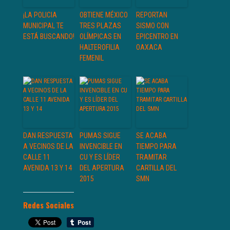
¡LA POLICIA
OBTIENE MÉXICO
REPORTAN
MUNICIPAL TE
TRES PLAZAS
SISMO CON
ESTÁ BUSCANDO!
OLÍMPICAS EN
EPICENTRO EN
HALTEROFILIA
OAXACA
FEMENIL
DAN RESPUESTA
PUMAS SIGUE
SE ACABA
A VECINOS DE LA
INVENCIBLE EN
TIEMPO PARA
CALLE 11
CU Y ES LÍDER
TRAMITAR
AVENIDA 13 Y 14
DEL APERTURA
CARTILLA DEL
2015
SMN
Redes Sociales