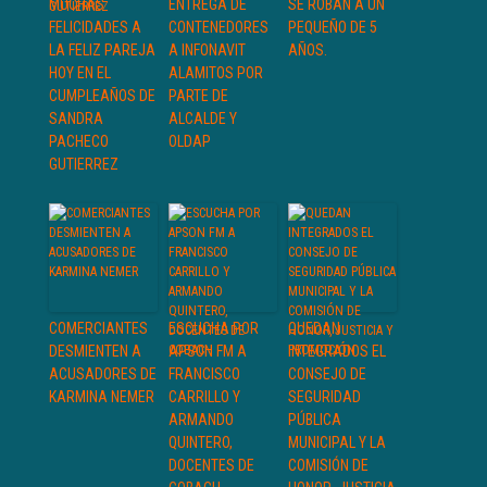
MUCHAS
ENTREGA DE
SE ROBAN A UN
FELICIDADES A
CONTENEDORES
PEQUEÑO DE 5
LA FELIZ PAREJA
A INFONAVIT
AÑOS.
HOY EN EL
ALAMITOS POR
CUMPLEAÑOS DE
PARTE DE
SANDRA
ALCALDE Y
PACHECO
OLDAP
GUTIERREZ
COMERCIANTES
ESCUCHA POR
QUEDAN
DESMIENTEN A
APSON FM A
INTEGRADOS EL
ACUSADORES DE
FRANCISCO
CONSEJO DE
KARMINA NEMER
CARRILLO Y
SEGURIDAD
ARMANDO
PÚBLICA
QUINTERO,
MUNICIPAL Y LA
DOCENTES DE
COMISIÓN DE