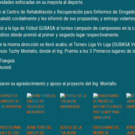
vidades enfocadas en su mayoría al deporte.
ue al Centro de Rehabilitación y Recuperación para Enfermos de Drogadi
aludó cordialmente y les informó de sus propuestas, y entrego volantes
ió a la liga de Fútbol GUBASA al torneo campeón de campeones en la ca
litos dónde premió al primer y segundo lugar respectivamente.
 la misma dirección se llevó acabo, el Torneo Liga Vs Liga (GUBASA V
esús Tuchy Montaño, donde el Ing. Premio a los 3 Primeros lugares de 
 Tianguis
Juvenil
aron su agradecimiento y apoyo al proyecto del Ing. Montaño.
MINUTOS PARA
ATRAE FERIA DEL
DESFILE DE LA
FUNCIONARIO DE
ATRO
HA Y EL OSO
EMPLEO DE
“CALAVERA
PADRÉS SE
JACK