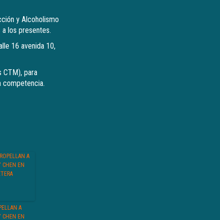
cción y Alcoholismo
 a los presentes.
lle 16 avenida 10,
s CTM), para
la competencia.
PELLAN A
Y CHEN EN