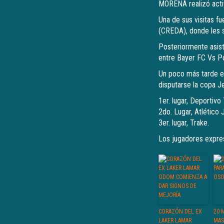
MORENA realizó acti
Una de sus visitas f
(CREDA), donde les s
Posteriormente asist
entre Bayer FC Vs Po
Un poco más tarde en
disputarse la copa J
1er. lugar, Deportivo
2do. Lugar, Atlético 
3er. lugar, Trake.
Los jugadores expres
CORAZÓN DEL EX
20 
LAKER LAMAR
MAS