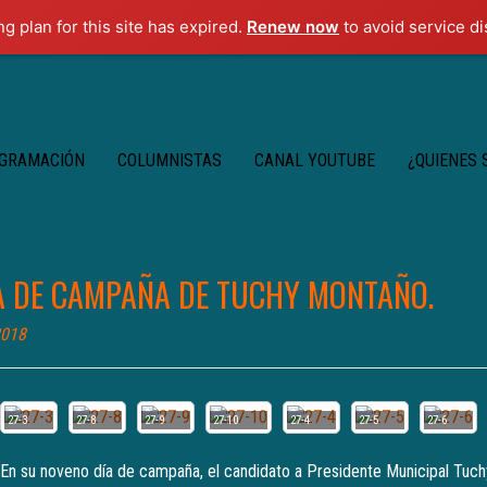
ng plan for this site has expired.
Renew now
to avoid service di
GRAMACIÓN
COLUMNISTAS
CANAL YOUTUBE
¿QUIENES
A DE CAMPAÑA DE TUCHY MONTAÑO.
2018
27-3
27-8
27-9
27-10
27-4
27-5
27-6
 En su noveno día de campaña, el candidato a Presidente Municipal Tuc