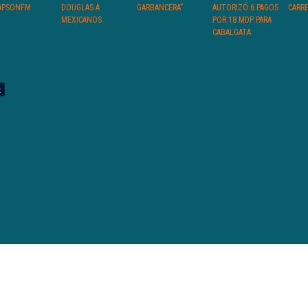
APSONFM
DOUGLAS A
GARBANCERA”
AUTORIZÓ 6 PAGOS
CARR
MEXICANOS
POR 18 MDP PARA
CABALGATA