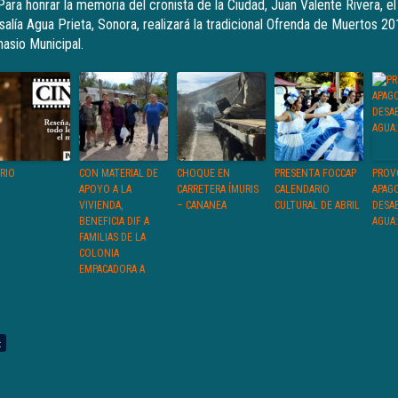
ara honrar la memoria del cronista de la Ciudad, Juan Valente Rivera, e
alía Agua Prieta, Sonora, realizará la tradicional Ofrenda de Muertos 20
asio Municipal.
ARIO
CON MATERIAL DE
CHOQUE EN
PRESENTA FOCCAP
PROV
APOYO A LA
CARRETERA ÍMURIS
CALENDARIO
APAG
VIVIENDA,
– CANANEA
CULTURAL DE ABRIL
DESA
BENEFICIA DIF A
AGUA
FAMILIAS DE LA
COLONIA
EMPACADORA A