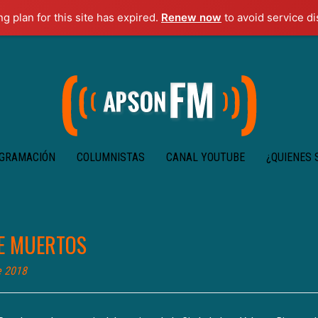
ng plan for this site has expired.
Renew now
to avoid service di
GRAMACIÓN
COLUMNISTAS
CANAL YOUTUBE
¿QUIENES
E MUERTOS
e 2018