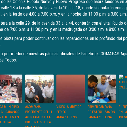
s de las Colonia Pueblo Nuevo y Nuevo Progreso que habrá tandeos en a
calle 28 a la calle 35, de la avenida 10 a la 18, donde sí contarán con ag
., en la tarde de 4:00 a 7:00 p.m. y en la noche de 11:00 p.m. a 3:00 a.m.
tera a la calle 29, de la avenida 33 a la 44, contarán con el vital líquido
he de 7:00 p.m. a 11:00 p.m. y en la madrugada de 3:00 a.m. a 8:00 a.m.
 pieza para poder continuar con las reparaciones en lo profundo del p
.
o por medio de nuestras páginas oficiales de Facebook; OOMAPAS Agu
 de Todos.
CA MUNICIPIO
ACOMPAÑA
VÍDEO: SIMPÁTICO
PRIMER CAMPAÑA
FUER
 CIUDADANOS
PRESIDENTE DEL H.
PERICO
DE ESTERILIZACIÓN
EN LA
INTERESEN EN
AYUNTAMIENTO A
AGUAPRETENSE
CANINA Y FELINA.
AVENI
LECTURA
DIRIGENTES DE LA