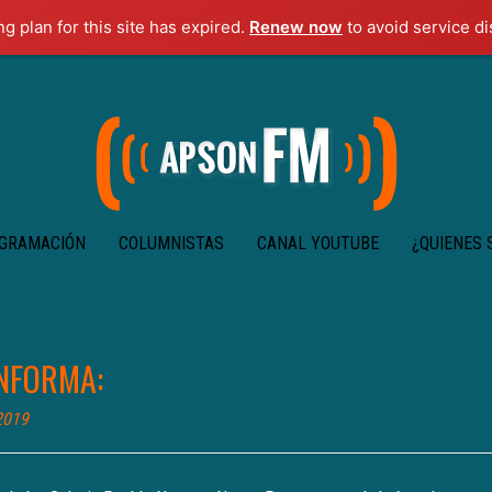
ng plan for this site has expired.
Renew now
to avoid service di
GRAMACIÓN
COLUMNISTAS
CANAL YOUTUBE
¿QUIENES
NFORMA:
2019