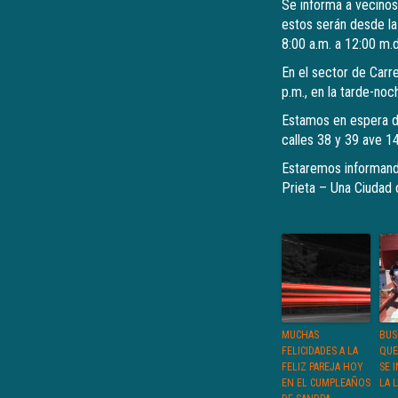
Se informa a vecino
estos serán desde la 
8:00 a.m. a 12:00 m.d
En el sector de Carre
p.m., en la tarde-noc
Estamos en espera de
calles 38 y 39 ave 14
Estaremos informand
Prieta – Una Ciudad
MUCHAS
BUS
FELICIDADES A LA
QUE
FELIZ PAREJA HOY
SE 
EN EL CUMPLEAÑOS
LA 