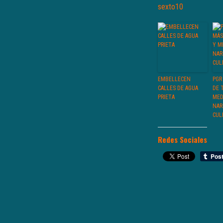
sexto10
EMBELLECEN
PGR
CALLES DE AGUA
DE 
PRIETA
MED
NAR
CUL
Redes Sociales