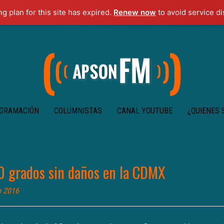
ng plan for this site has expired.
Renew now
to avoid service di
GRAMACIÓN
COLUMNISTAS
CANAL YOUTUBE
¿QUIENES
0 grados sin daños en la CDMX
o 2016