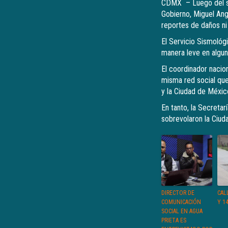
CDMX – Luego del si
Gobierno, Miguel Ang
reportes de daños ni
El Servicio Sismológ
manera leve en algun
El coordinador nacion
misma red social que
y la Ciudad de Méxic
En tanto, la Secreta
sobrevolaron la Ciud
DIRECTOR DE
CALL
COMUNICACIÓN
Y 1
SOCIAL EN AGUA
PRIETA ES