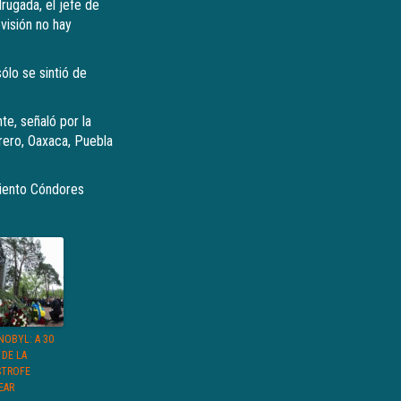
ugada, el jefe de
visión no hay
ólo se sintió de
te, señaló por la
rero, Oaxaca, Puebla
miento Cóndores
NOBYL: A 30
 DE LA
STROFE
EAR