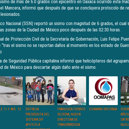
smo de más de 6.0 grados con epicentro en Oaxaca ocurrido esta madr
el Mancera, informó que después de que se concluyera protocolo de re
 lesionados.
ico Nacional (SSN) reportó un sismo con magnitud de 6 grados, el cual s
as zonas de la Ciudad de México poco después de las 02:30 horas.
al de Protección Civil de la Secretaría de Gobernación, Luis Felipe Puen
 “tras el sismo no se reportan daños al momento en los estado de Guer
o.
ría de Seguridad Pública capitalina informó que helicópteros del agrupa
ad de México para descartar algún daño ante el sismo.
E 11 Y AVE. 13
ENTREGA
FRANCISCA FIERROS
OOMAPAS INFORMA:
CHER
4
PRESIDENTA DEL
SILVEIRA, NUEVA
AÑOS
SISTEMA DIF
DIRECTORA DE
CATÁ
APOYOS A
TRANSPARENCIA.
NUCL