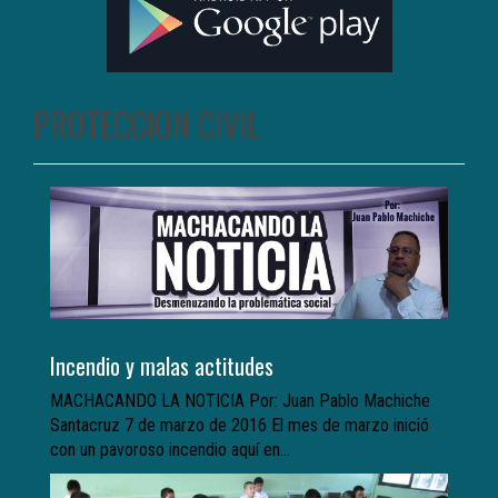
PROTECCION CIVIL
Incendio y malas actitudes
MACHACANDO LA NOTICIA Por: Juan Pablo Machiche
Santacruz 7 de marzo de 2016 El mes de marzo inició
con un pavoroso incendio aquí en...