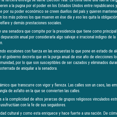
ieren a la pugna por el poder en los Estados Unidos entre republicanos
ue por su poder económico se creen dueños del país y quieren mantener
 los más pobres los que mueren en ése día y eso les quita la obligació
elfare y demás prestaciones sociales.
e una senadora que compite por la presidencia que tiene como principa
depuración anual por considerarla algo salvaje e irracional indigno de la
n.
ndo escalones con fuerza en las encuestas lo que pone en estado de al
e el gobierno decreta que en la purga anual de ese año de elecciones los
 inmunidad, por lo que son susceptibles de ser cazados y eliminados dur
soterrada de aniquilar a la senadora.
ámico que transcurre con vigor y fiereza. Las calles son un caos, las e
ngla de asfalto en la que se convierten las calles.
es a la complicidad de altos jerarcas de grupos religiosos vinculados es
usufructúan con la fe de sus seguidores.
sidad cultural y como esta enriquece y hace fuerte a una nación. De có