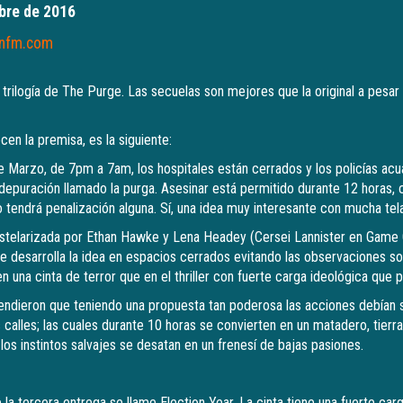
bre de 2016
onfm.com
 trilogía de The Purge. Las secuelas son mejores que la original a pesar 
en la premisa, es la siguiente:
de Marzo, de 7pm a 7am, los hospitales están cerrados y los policías acua
epuración llamado la purga. Asesinar está permitido durante 12 horas, 
o tendrá penalización alguna. Sí, una idea muy interesante con mucha tel
estelarizada por Ethan Hawke y Lena Headey (Cersei Lannister en Game O
 desarrolla la idea en espacios cerrados evitando las observaciones soc
 una cinta de terror que en el thriller con fuerte carga ideológica que 
endieron que teniendo una propuesta tan poderosa las acciones debían
 calles; las cuales durante 10 horas se convierten en un matadero, tierr
los instintos salvajes se desatan en un frenesí de bajas pasiones.
la tercera entrega se llame Election Year. La cinta tiene una fuerte carg