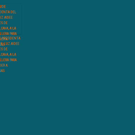
E PRESIDENTA
IF, LUZ AIDEE
ES DE
CAVA, A LA
LLERA PARA
DER A
IAS