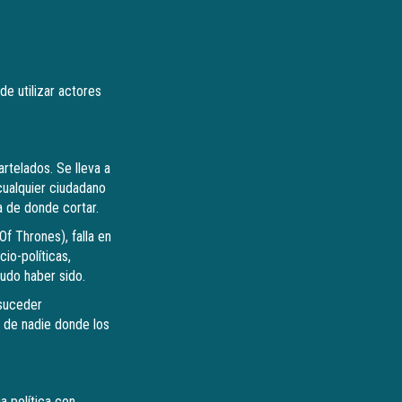
de utilizar actores
rtelados. Se lleva a
cualquier ciudadano
a de donde cortar.
f Thrones), falla en
io-políticas,
pudo haber sido.
 suceder
a de nadie donde los
a política con