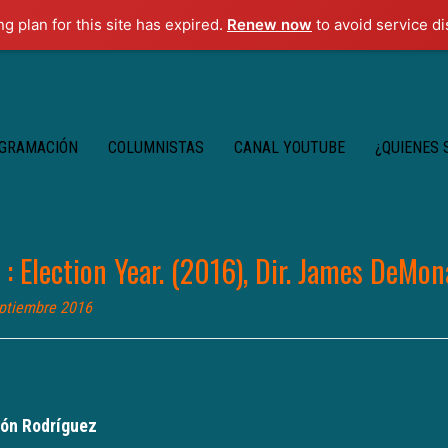
ng plan for this site has expired.
Renew now
to avoid service di
GRAMACIÓN
COLUMNISTAS
CANAL YOUTUBE
¿QUIENES
: Election Year. (2016), Dir. James DeMon
ptiembre 2016
rón Rodríguez