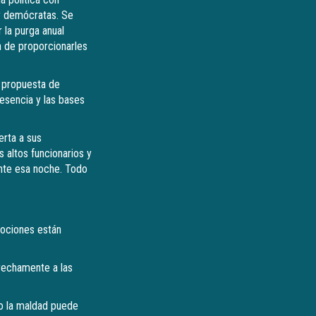
 y demócratas. Se
 la purga anual
n de proporcionarles
l propuesta de
 esencia y las bases
erta a sus
 altos funcionarios y
ante esa noche. Todo
mociones están
trechamente a las
mo la maldad puede