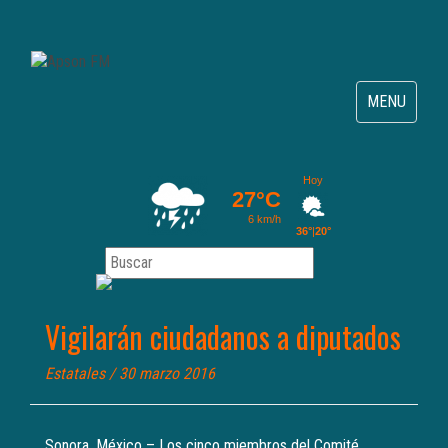
Toggle
MENU
navigation
Vigilarán ciudadanos a diputados
Estatales
/ 30 marzo 2016
Sonora, México – Los cinco miembros del Comité