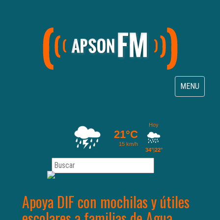
Toggle
MENU
navigation
Apoya DIF con mochilas y útiles
escolares a familias de Agua