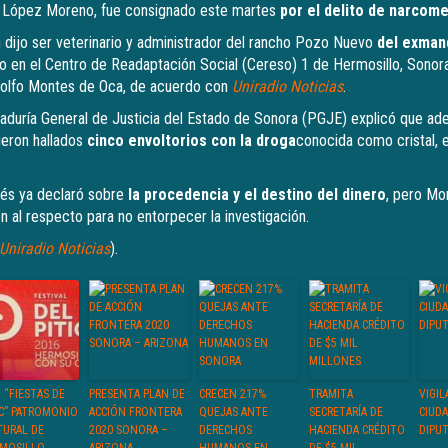
es López Moreno, fue consignado este martes
por el delito de narcom
dijo ser veterinario y administrador del rancho Pozo Nuevo
del exmand
ido en el Centro de Readaptación Social (Cereso) 1 de Hermosillo, Sonora
dolfo Montes de Oca, de acuerdo con
Uniradio Noticias
.
curaduría General de Justicia del Estado de Sonora (PGJE) explicó que ad
ueron hallados
cinco envoltorios con la droga
conocida como cristal, 
és ya declaró sobre
la procedencia y el destino del dinero
, pero Mo
n al respecto para no entorpecer la investigación.
Uniradio Noticias
).
 “FIESTAS DE
PRESENTA PLAN DE
CRECEN 217%
TRAMITA
VIGIL
IC” PATROMONIO
ACCIÓN FRONTERA
QUEJAS ANTE
SECRETARÍA DE
CIUD
TURAL DE
2020 SONORA –
DERECHOS
HACIENDA CRÉDITO
DIPU