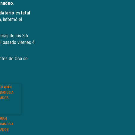
enudeo
.
atario estatal
, informó el
emás de los 3.5
el pasado viernes 4
ntes de Oca se
ARÁN
ADANOS A
TADOS