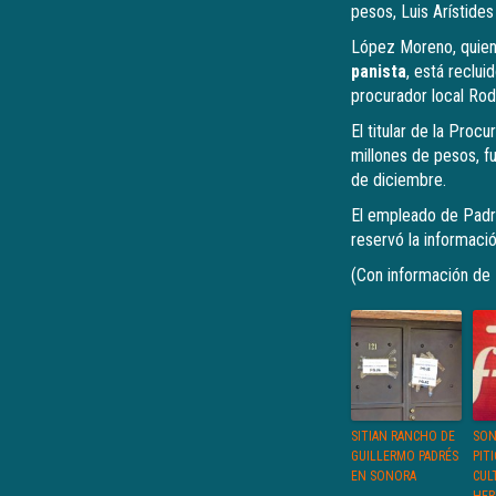
pesos, Luis Arístid
López Moreno, quien 
panista
, está reclu
procurador local Ro
El titular de la Pro
millones de pesos, f
de diciembre.
El empleado de Padr
reservó la informació
(Con información de
SITIAN RANCHO DE
SON
GUILLERMO PADRÉS
PIT
EN SONORA
CUL