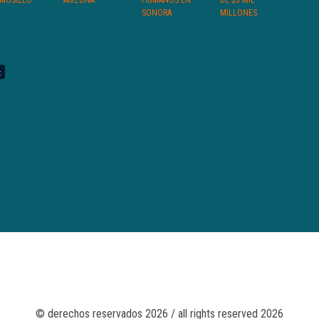
MOSILLO
ARIZONA
HUMANOS EN
DE $5 MIL
SONORA
MILLONES
© derechos reservados 2026 / all rights reserved 2026