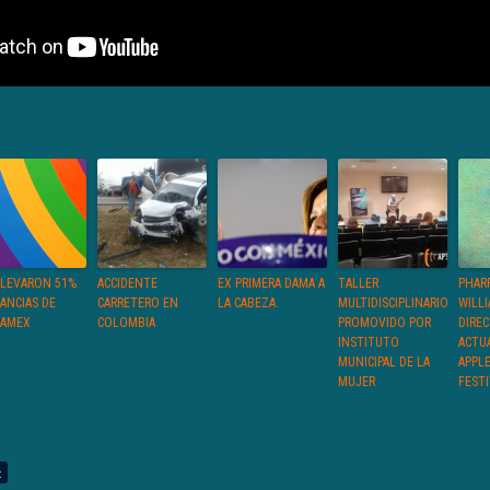
ELEVARON 51%
ACCIDENTE
EX PRIMERA DAMA A
TALLER
PHAR
ANCIAS DE
CARRETERO EN
LA CABEZA.
MULTIDISCIPLINARIO
WILL
AMEX
COLOMBIA
PROMOVIDO POR
DIRE
INSTITUTO
ACTU
MUNICIPAL DE LA
APPL
MUJER
FEST