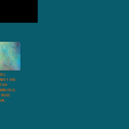
RELL
IAMS Y ONE
CTION
ARÁN EN EL
E MUSIC
IVAL