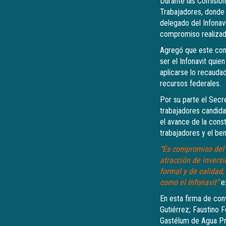
Durante las Comisione
Trabajadores, donde p
delegado del Infonav
compromiso realizado
Agregó que este conve
ser el Infonavit quie
aplicarse lo recauda
recursos federales.
Por su parte el Secr
trabajadores candidat
el avance de la const
trabajadores y el ben
“Es compromiso del 
atracción de invers
formal y de calidad,
como el Infonavit”
ex
En esta firma de con
Gutiérrez; Faustino
Gastélum de Agua Pr