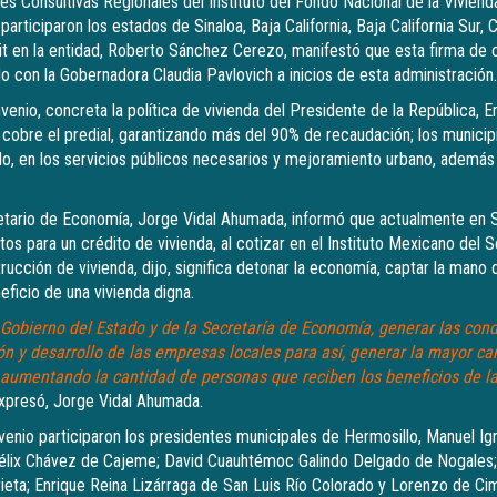
s Consultivas Regionales del Instituto del Fondo Nacional de la Viviend
articiparon los estados de Sinaloa, Baja California, Baja California Sur, 
it en la entidad, Roberto Sánchez Cerezo, manifestó que esta firma de 
 con la Gobernadora Claudia Pavlovich a inicios de esta administración.
nio, concreta la política de vivienda del Presidente de la República, E
n cobre el predial, garantizando más del 90% de recaudación; los municip
do, en los servicios públicos necesarios y mejoramiento urbano, además
etario de Economía, Jorge Vidal Ahumada, informó que actualmente en 
os para un crédito de vivienda, al cotizar en el Instituto Mexicano del 
rucción de vivienda, dijo, significa detonar la economía, captar la mano
eficio de una vivienda digna.
Gobierno del Estado y de la Secretaría de Economía, generar las cond
ión y desarrollo de las empresas locales para así, generar la mayor c
 aumentando la cantidad de personas que reciben los beneficios de la
presó, Jorge Vidal Ahumada.
venio participaron los presidentes municipales de Hermosillo, Manuel I
 Félix Chávez de Cajeme; David Cuauhtémoc Galindo Delgado de Nogales
ieta; Enrique Reina Lizárraga de San Luis Río Colorado y Lorenzo de C