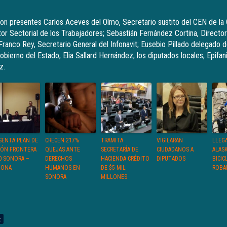
ron presentes Carlos Aceves del Olmo, Secretario sustito del CEN de l
ctor Sectorial de los Trabajadores; Sebastián Fernández Cortina, Director
Franco Rey, Secretario General del Infonavit; Eusebio Pillado delegado 
Gobierno del Estado, Elia Sallard Hernández; los diputados locales, Epifan
z.
SENTA PLAN DE
CRECEN 217%
TRAMITA
VIGILARÁN
LLEG
IÓN FRONTERA
QUEJAS ANTE
SECRETARÍA DE
CIUDADANOS A
ALAS
0 SONORA –
DERECHOS
HACIENDA CRÉDITO
DIPUTADOS
BICIC
ZONA
HUMANOS EN
DE $5 MIL
ROBA
SONORA
MILLONES