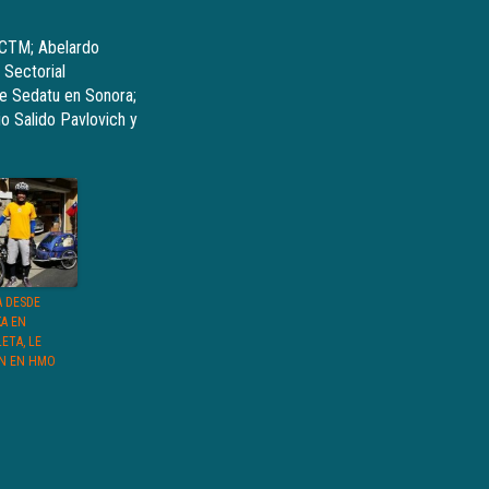
a CTM; Abelardo
 Sectorial
de Sedatu en Sonora;
io Salido Pavlovich y
A DESDE
KA EN
LETA, LE
N EN HMO