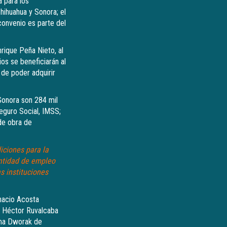
a para los
Chihuahua y Sonora; el
convenio es parte del
nrique Peña Nieto, al
ios se beneficiarán al
 de poder adquirir
Sonora son 284 mil
Seguro Social, IMSS;
 de obra de
iciones para la
antidad de empleo
s instituciones
gnacio Acosta
; Héctor Ruvalcaba
ima Dworak de