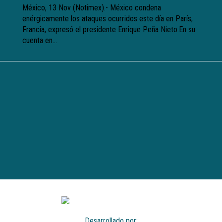
México, 13 Nov (Notimex).- México condena
enérgicamente los ataques ocurridos este día en París,
Francia, expresó el presidente Enrique Peña Nieto.En su
cuenta en...
Desarrollado por: