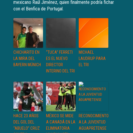
mexicano Raúl Jiménez, quien finalmente podría fichar
con el Benfica de Portugal.
CHICHARITO EN
“TUCA” FERRETI
MICHAEL
LA MIRA DEL
ES EL NUEVO
LAUDRUP PARA
BAYERN MÚNICH
DIRECTOR
EL TRI
INTERINO DEL TRI
HACE 23 AÑOS
MÉXICO SE MIDE
RECONOCIMIENTO
DEL GOL DEL
A CANADÁ EN LA
A LA JUVENTUD
“ABUELO” CRUZ
ELIMINATORIA
AGUAPRETENSE