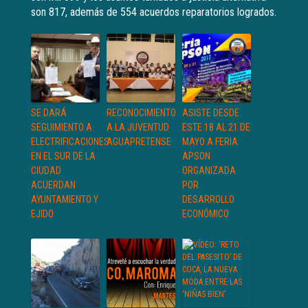
son 817, además de 554 acuerdos reparatorios logrados.
SE DARÁ
RECONOCIMIENTO
ASISTE DESDE
SEGUIMIENTO A
A LA JUVENTUD
ESTE 18 AL 21 DE
ELECTRIFICACIONES
AGUAPRETENSE
MAYO A FERIA
EN EL SUR DE LA
APSON
CIUDAD
ORGANIZADA
ACUERDAN
POR
AYUNTAMIENTO Y
DESARROLLO
EJIDO
ECONÓMICO