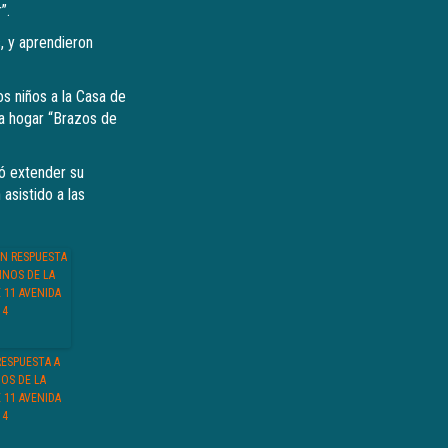
”.
, y aprendieron
s niños a la Casa de
sa hogar “Brazos de
ió extender su
asistido a las
RESPUESTA A
OS DE LA
 11 AVENIDA
14