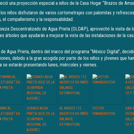
eció una proyección especial a niños de la Casa Hogar “Brazos de Amor
los niños disfrutaron de varios cortometrajes con palomitas y refrescos
a, el compañerismo y la responsabilidad.
ieza Descentralizado de Agua Prieta (OLDAP), aprovechó la visita de lo
les árboles que ayudarán a mejorar la vista de las instalaciones de la ca
a de Agua Prieta, dentro del marco del programa “México Digital”, decid
iones, debido a la gran acogida por parte de los niños y jóvenes que han 
a se estarán presentando lunes, miércoles y viernes.
APAN AL
COBACH AGUA
AL MENOS 112
VICTOR
DAN 
LETUBBIE” EN
PRIETA SEDE DE LA
MUERTOS EN PARÍS:
FRANKENSTEIN
VECIN
A PRIETA
OLIMPIADA
BALANCE
CALLE
REGIONAL DE
EXTRAOFICIAL
13 Y 
AJEDREZ