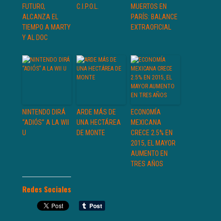
FUTURO,
C.I.P.O.L.
MUERTOS EN
ALCANZA EL
PARÍS: BALANCE
TIEMPO A MARTY
EXTRAOFICIAL
Y AL DOC
NINTENDO DIRÁ
ARDE MÁS DE
ECONOMÍA
“ADIÓS” A LA WII
UNA HECTÁREA
MEXICANA
U
DE MONTE
CRECE 2.5% EN
2015, EL MAYOR
AUMENTO EN
TRES AÑOS
Redes Sociales