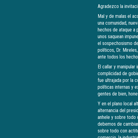
Agradezco la invitac
Mal y de malas el acc
una comunidad, nueva
hechos de ataque a p
unos saquean impunem
el sospechosismo de l
políticos, Dr. Mirele
ante todos los hecho
El callar y manipular
complicidad de gobie
fue ultrajada por la 
políticas internas y
gentes de bien, hone
Y en el plano local a
alternancia del pres
anhele y sobre todo 
debemos de cambiar, 
sobre todo con actit
comercio, la industr