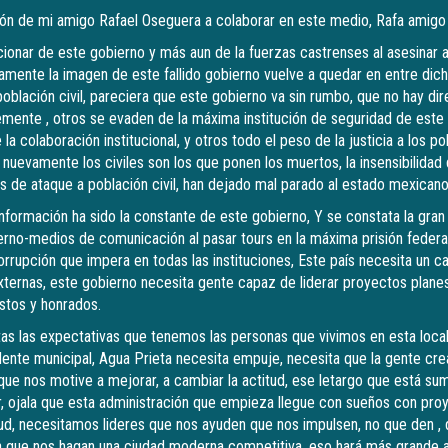
ión de mi amigo Rafael Oseguera a colaborar en este medio, Rafa amigo
ionar de este gobierno y más aun de la fuerzas castrenses al asesinar a 
mente la imagen de este fallido gobierno vuelve a quedar en entre dic
oblación civil, pareciera que este gobierno va sin rumbo, que no hay dir
ente , otros se evaden de la máxima institución de seguridad de este tr
a colaboración institucional, y otros todo el peso de la justicia a los p
s, nuevamente los civiles son los que ponen los muertos, la insensibilida
s de ataque a población civil, han dejado mal parado al estado mexicano
 información ha sido la constante de este gobierno, Y se constata la gra
rno-medios de comunicación al pasar tours en la máxima prisión federal
corrupción que impera en todas las instituciones, Este país necesita un c
 externas, este gobierno necesita gente capaz de liderar proyectos plane
stos y honrados.
ltas las expectativas que tenemos las personas que vivimos en esta local
idente municipal, Agua Prieta necesita empuje, necesita que la gente cr
que nos motive a mejorar, a cambiar la actitud, ese letargo que está su
ojala que esta administración que empieza llegue con sueños con proy
ud, necesitamos lideres que nos ayuden que nos impulsen, no que den ,
ia que nos hagan una ciudad moderna competitiva, eso hará más grande 