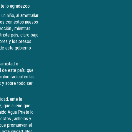
 te lo agradezco.
un niño, al ametrallar
hos con estos nuevos
ección , mientras
iste país, claro bajo
obres y los presos
d de este gobierno
.
n amistad o
 de este país, que
ambio radical en las
s y sobre todo ser
idad, ante la
ea, que sueñe que
mido Agua Prieta lo
ectos , anhelos y
 que promuevan el
a esta ciudad. Nos