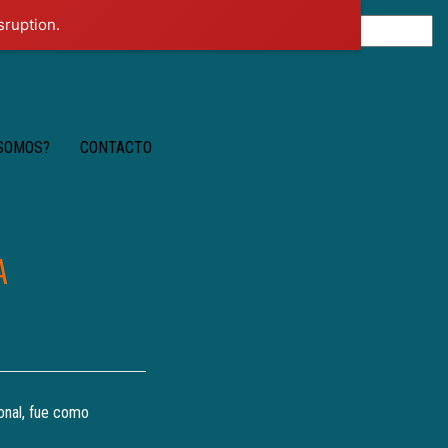
sruption.
 SOMOS?
CONTACTO
A
onal, fue como