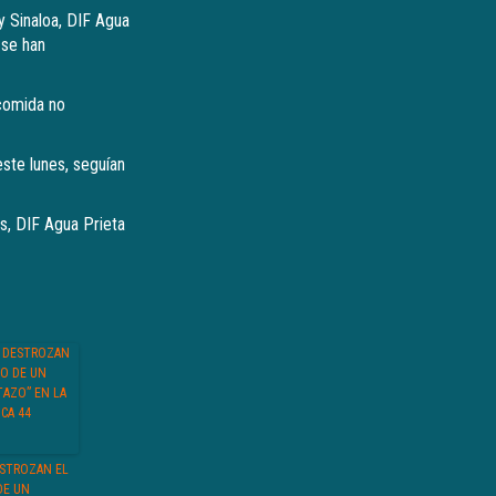
y Sinaloa, DIF Agua
 se han
 comida no
ste lunes, seguían
as, DIF Agua Prieta
ESTROZAN EL
DE UN