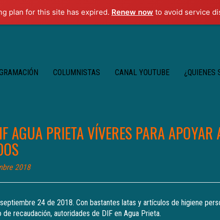
ng plan for this site has expired.
Renew now
to avoid service di
GRAMACIÓN
COLUMNISTAS
CANAL YOUTUBE
¿QUIENES
F AGUA PRIETA VÍVERES PARA APOYAR 
DOS
mbre 2018
 septiembre 24 de 2018. Con bastantes latas y artículos de higiene pers
o de recaudación, autoridades de DIF en Agua Prieta.