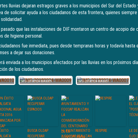
tes lluvias dejaran estragos graves a los municipios del Sur del Estado 
rea de solicitar ayuda a los ciudadanos de esta frontera, quienes siempre
solidaridad.
 pasado que las instalaciones de DIF montaron un centro de acopio de
os de higiene personal.
ciudadanos fue inmediata, pues desde tempranas horas y todavía hasta e
nses a dejar sus donaciones.
á enviada a los municipios afectados por las lluvias en los próximos dí
ión de los ciudadanos.
IMG-20180924-WA0009
IMG-20180924-WA0007
ÉXITO
BUSCA OLDAP
H. AYUNTAMIENTO
RESPIRE
LE D
ALGATA
RECUPERAR
Y FOCCAP REALIZAN
OJO 