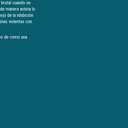
a brutal cuando se
 de manera astuta lo
jo de la inhibición
enas violentas con
sos de como una