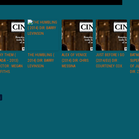
KY THEM (
THE HUMBLING (
ALEX OF VENICE
JUST BEFORE I GO
BATM
ADÁ – 2013)
2014) DIR: BARRY
(2014) DIR. CHRIS
(2014/EU) DIR :
SUPE
ECTOR : MEGAN
LEVINSON
MESSINA
COURTENEY COX.
OF JU
FFITHS.
DIR. 