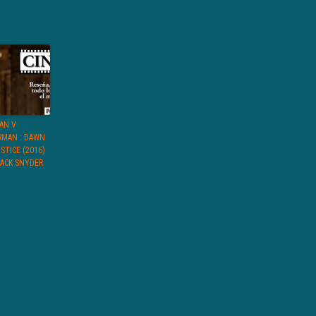
AN V
RMAN : DAWN
STICE (2016)
ZACK SNYDER