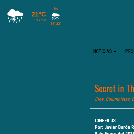
NOTICIAS
PRO
Secret in Th
Cine
,
Columnistas
,
E
CINEFILUS
Por: Javier Barón 
8 de Enero del 201