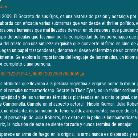
.com
l 2009, El Secreto de sus Ojos, es una historia de pasión y nostalgia por
aborda con eficacia varias subtramas que van desde el thriller político, 
s pasiones humanas que mal llevadas derivan en obsesiones que pueden c
ipo de películas que fascinan por la complejidad de los personajes que 
va del relato con una sutileza exquisita que convierte al filme en cine de a
juegan un papel trascendental, denotan el deseo enfermizo de un crimina
asistente. Se explora la importancia del lenguaje de las miradas, un idiom
or completo a una persona.
 atributos que llevaron a la película argentina a erigirse como la mejor 
n el remake norteamericano. Secret in Their Eyes, es un thriller ordinari
lejidad y de las variantes tématicas planteadas en la cinta original, car
de Campanella. Cumple en el aspecto actoral : Nicole Kidman, Julia Rober
o, no obstante, dista mucho de tener solidez argumental, carece de la te
na, el personaje de Julia Roberts, no existe en la película latinoamericana
z, la inclusión de este se siente forzada y nunca termina de encajar.
aparece un arma de fuego en la original, la arma nunca es disparada y e