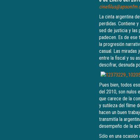
cinefilus@apsonfm
La cinta argentina de
perdidas. Contiene y 
sed de justicia y la
padecen. Es de ese t
la progresión narrati
casual. Las miradas 
entre la fiscal y su 
descifrar, desnuda p
Pues bien, todos esos
del 2010, son nulos e
que carece de la comp
y sutileza del filme 
hacen un buen trabaj
transmitía la argenti
desempeño de la actri
Sólo en una ocasión 