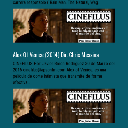
carrera respetable ( Rain Man, The Natural, Wag...
Alex Of Venice (2014) Dir. Chris Messina
CINEFILUS Por: Javier Barón Rodríguez 30 de Marzo del
2016 cinefilus@apsonfm.com Alex of Venice, es una
película de corte intimista que transmite de forma
efectiva...