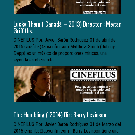
Lucky Them ( Canadá – 2013) Director : Megan
Griffiths.
CINEFILUS Por: Javier Barón Rodriguez 01 de abril de
2016 cinefilus@apsonfm.com Matthew Smith (Johnny
Depp) es un músico de proporciones miticas, una
leyenda en el circuito...
The Humbling ( 2014) Dir: Barry Levinson
CINEFILUS Por: Javier Barón Rodríguez 31 de Marzo del
2016 cinefilus@apsonfm.com Barry Levinson tiene una