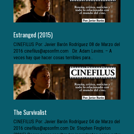
Estranged (2015)
CINEFILUS Por: Javier Barón Rodríguez 08 de Marzo del
2016 cinefilus@apsonfm.com Dir. Adam Levins. – A
veces hay que hacer cosas terribles para...
The Survivalist
CINEFILUS Por: Javier Barón Rodríguez 04 de Marzo del
2016 cinefilus@apsonfm.com Dir. Stephen Fingleton