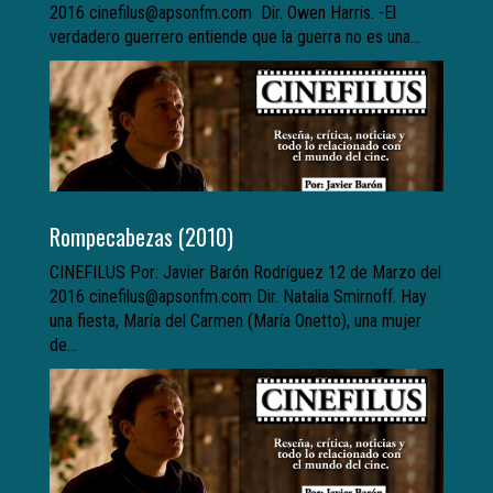
2016 cinefilus@apsonfm.com Dir. Owen Harris. -El
verdadero guerrero entiende que la guerra no es una...
Rompecabezas (2010)
CINEFILUS Por: Javier Barón Rodríguez 12 de Marzo del
2016 cinefilus@apsonfm.com Dir. Natalia Smirnoff. Hay
una fiesta, María del Carmen (María Onetto), una mujer
de...